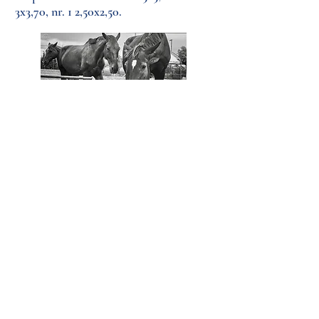
3x3,70, nr. 1 2,50x2,50.
CONTATTI
Circolo Ippico della Locride
Il Palazzo
.
C.da Moschetta,
89044, Locri (RC)
Tel
3500576667
Mail
circoloippicolocride@gmail.com