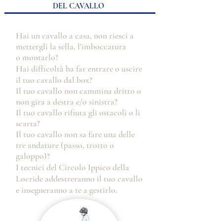
DEL CAVALLO
Hai un cavallo a casa, non riesci a
mettergli la sella, l'imboccatura
o montarlo?
Hai difficoltà ha far entrare o uscire
il tuo cavallo dal box?
Il tuo cavallo non cammina dritto o
non gira a
destra
e/o sinistra?
Il tuo cavallo rifiuta gli ostacoli o li
scarta?
Il tuo cavallo non sa fare una delle
tre andature (passo, trotto o
galoppo)?
I tecnici del Circolo Ippico della
Locride addestreranno il tuo cavallo
e insegneranno a te a gestirlo.