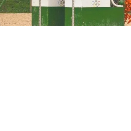
dentaria?
uso sulla tua
ramento muscolare?
contatto con la natura e
ppico della Locride.