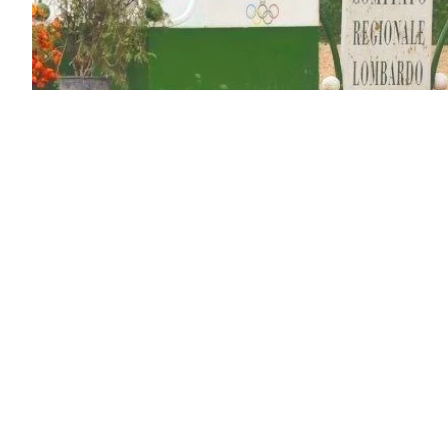
Sei stanco della tua vita se
Sei stanco di lavorare al chi
condizione fisica e miglio
Vuoi fare sport, ma farlo a 
divertendoti?
Scegli l'equitazione.
Scegli di venire al Circolo I