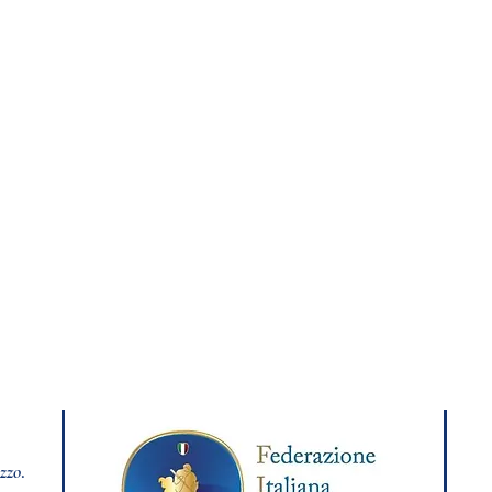
azzo
.